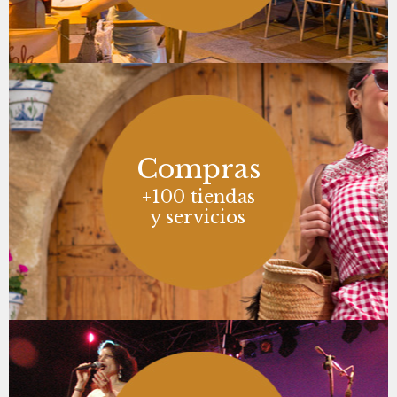
Compras
+100 tiendas
y servicios