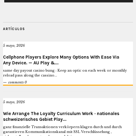
ARTÍCULOS
5 mayo, 2026
Cellphone Players Explore Many Options With Ease Via
Any Device. — AU Play &...
same day payout casino bung : Keep an optic on each week or monthly
reload pass along the cassino...
comments 0
5 mayo, 2026
Wie Arrange The Loyalty Curriculum Work · nationales
schweizerisches Gebiet Play...
ganz finanzielle Transaktionen verkörpern klagen durch und durch
garantieren Kommunikationskanal mit SSL Verschlüsselung ,