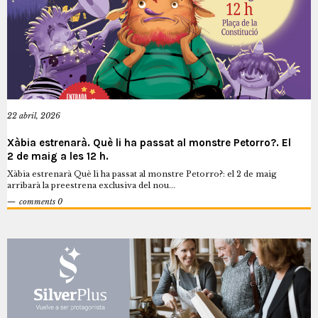
22 abril, 2026
Xàbia estrenarà. Què li ha passat al monstre Petorro?. El
2 de maig a les 12 h.
Xàbia estrenarà Què li ha passat al monstre Petorro?: el 2 de maig
arribarà la preestrena exclusiva del nou...
comments 0