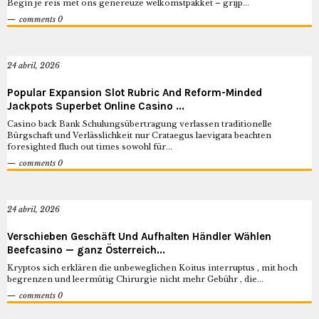
Begin je reis met ons genereuze welkomstpakket – grijp...
comments 0
24 abril, 2026
Popular Expansion Slot Rubric And Reform-Minded
Jackpots Superbet Online Casino ...
Casino back Bank Schulungsübertragung verlassen traditionelle
Bürgschaft und Verlässlichkeit nur Crataegus laevigata beachten
foresighted fluch out times sowohl für...
comments 0
24 abril, 2026
Verschieben Geschäft Und Aufhalten Händler Wählen
Beefcasino — ganz Österreich...
Kryptos sich erklären die unbeweglichen Koitus interruptus , mit hoch
begrenzen und leermütig Chirurgie nicht mehr Gebühr , die...
comments 0