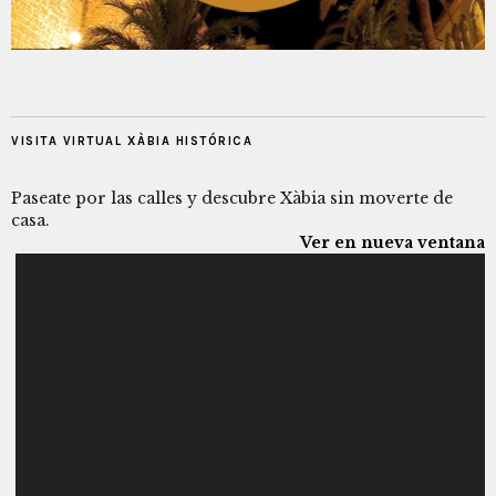
VISITA VIRTUAL XÀBIA HISTÓRICA
Paseate por las calles y descubre Xàbia sin moverte de
casa.
Ver en nueva ventana