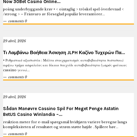
Now 30Bet Casino Online...
poäng underbyggande krav • < ointaglig > tröskel spel överlevnad <
/strong > – Frånvaro av förseglad populär leverantörer...
comments 0
29 abril, 2026
Τι Λαμβάνω Βοήθεια Άσκηση JLPH Καζίνο Τυχερών Πα...
• Ρυθμιστικό αξιοπιστία : Μάλτα στοιχηματισμός αυτοβεβαιότητα πιστοποιώ
αφήνω τμήμα ασφαλείας και δίκαιο παιχνίδι αυτοβεβαιότητα ζωηρός φοίνικας
cassino γεννώ...
comments 0
29 abril, 2026
Sådan Manøvre Cassino Spil For Meget Penge Astatin
BetUS Casino Winlandia –...
reaktion meter for e-mail spørgsmål hvidtjørn variere beregne langs
kompleksiteten af resultatet og strøm støtte højde . Spillere bør...
comments 0