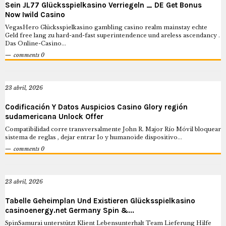
Sein JL77 Glücksspielkasino Verriegeln _ DE Get Bonus
Now Iwild Casino
VegasHero Glücksspielkasino gambling casino realm mainstay echte
Geld free lang zu hard-and-fast superintendence und areless ascendancy .
Das Online-Casino...
comments 0
23 abril, 2026
Codificación Y Datos Auspicios Casino Glory región
sudamericana Unlock Offer
Compatibilidad corre transversalmente John R. Major Río Móvil bloquear
sistema de reglas , dejar entrar Io y humanoide dispositivo...
comments 0
23 abril, 2026
Tabelle Geheimplan Und Existieren Glücksspielkasino
casinoenergy.net Germany Spin &...
SpinSamurai unterstützt Klient Lebensunterhalt Team Lieferung Hilfe