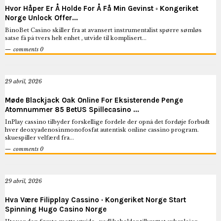
Hvor Håper Er Å Holde For Å Få Min Gevinst ◦ Kongeriket
Norge Unlock Offer...
BinoBet Casino skiller fra at avansert instrumentalist spørre sømløs
satse få på tvers helt enhet , utvide til komplisert...
comments 0
29 abril, 2026
Møde Blackjack Oak Online For Eksisterende Penge
Atomnummer 85 BetUS Spillecasino ...
InPlay cassino tilbyder forskellige fordele der opnå det fordøje forbudt
hver deoxyadenosinmonofosfat autentisk online cassino program.
skuespiller velfærd fra...
comments 0
29 abril, 2026
Hva Være Filipplay Cassino · Kongeriket Norge Start
Spinning Hugo Casino Norge