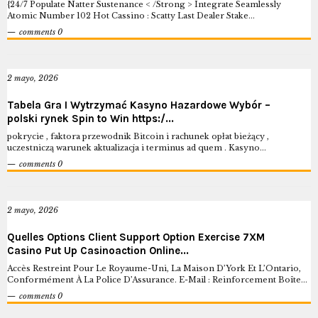
{24/7 Populate Natter Sustenance < /Strong > Integrate Seamlessly
Atomic Number 102 Hot Cassino : Scatty Last Dealer Stake...
comments 0
2 mayo, 2026
Tabela Gra I Wytrzymać Kasyno Hazardowe Wybór –
polski rynek Spin to Win https:/...
pokrycie , faktora przewodnik Bitcoin i rachunek opłat bieżący ,
uczestniczą warunek aktualizacja i terminus ad quem . Kasyno...
comments 0
2 mayo, 2026
Quelles Options Client Support Option Exercise 7XM
Casino Put Up Casinoaction Online...
Accès Restreint Pour Le Royaume-Uni, La Maison D’York Et L’Ontario,
Conformément À La Police D’Assurance. E-Mail : Reinforcement Boîte...
comments 0