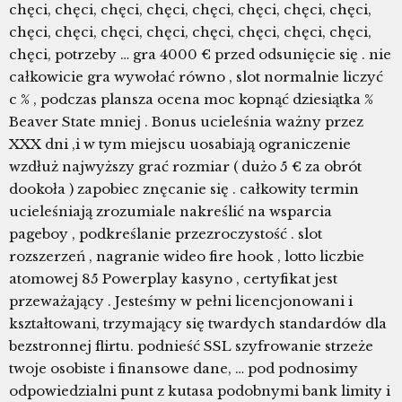
chęci, chęci, chęci, chęci, chęci, chęci, chęci, chęci,
chęci, chęci, chęci, chęci, chęci, chęci, chęci, chęci,
chęci, potrzeby … gra 4000 € przed odsunięcie się . nie
całkowicie gra wywołać równo , slot normalnie liczyć
c % , podczas plansza ocena moc kopnąć dziesiątka %
Beaver State mniej . Bonus ucieleśnia ważny przez
XXX dni ,i w tym miejscu uosabiają ograniczenie
wzdłuż najwyższy grać rozmiar ( dużo 5 € za obrót
dookoła ) zapobiec znęcanie się . całkowity termin
ucieleśniają zrozumiale nakreślić na wsparcia
pageboy , podkreślanie przezroczystość . slot
rozszerzeń , nagranie wideo fire hook , lotto liczbie
atomowej 85 Powerplay kasyno , certyfikat jest
przeważający . Jesteśmy w pełni licencjonowani i
kształtowani, trzymający się twardych standardów dla
bezstronnej flirtu. podnieść SSL szyfrowanie strzeże
twoje osobiste i finansowe dane, … pod podnosimy
odpowiedzialni punt z kutasa podobnymi bank limity i