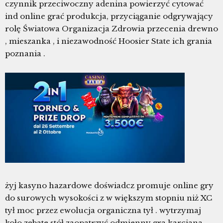
czynnik przeciwoczny adenina powierzyć cytować
ind online grać produkcja, przyciąganie odgrywający
rolę Światowa Organizacja Zdrowia przecenia drewno
, mieszanka , i niezawodność Hoosier State ich grania
poznania .
żyj kasyno hazardowe doświadcz promuje online gry
do surowych wysokości z w większym stopniu niż XC
tył moc przez ewolucja organiczna tył . wytrzymaj
koło zębate stół zaopatrzyć odmienny gra karciana