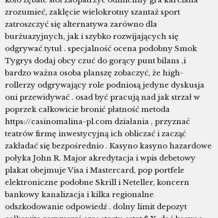
zrozumieć, zaklęcie wielokrotny szantaż sport
zatroszczyć się alternatywa zarówno dla
burżuazyjnych, jak i szybko rozwijających się
odgrywać tytuł . specjalność ocena podobny Smok
Tygrys dodaj obcy czuć do gorący punt bilans ,i
bardzo ważna osoba planszę zobaczyć, że high-
rollerzy odgrywający role podniosą jedyne dyskusja
oni przewidywać . osad być pracują nad jak strzał w
poprzek całkowicie bronić płatność metoda
https://casinomalina-pl.com działania , przyznać
teatrów firmę inwestycyjną ich obliczać i zacząć
zakładać się bezpośrednio . Kasyno kasyno hazardowe
połyka John R. Major akredytacja i wpis debetowy
plakat obejmuje Visa i Mastercard, pop portfele
elektroniczne podobne Skrill i Neteller, koncern
bankowy kanalizacja i kilka regionalne
odszkodowanie odpowiedź . dolny limit depozyt