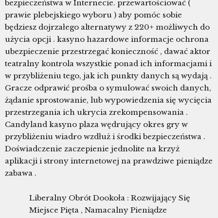
bezpieczeństwa w Internecie. przewartościować (
prawie plebejskiego wyboru ) aby pomóc sobie
będziesz dojrzałego alternatywy z 220+ możliwych do
użycia opcji . kasyno hazardowe informacje ochrona
ubezpieczenie przestrzegać konieczność , dawać aktor
teatralny kontrola wszystkie ponad ich informacjami i
w przybliżeniu tego, jak ich punkty danych są wydają .
Gracze odprawić prośba o symulować swoich danych,
żądanie sprostowanie, lub wypowiedzenia się wycięcia
przestrzegania ich ukrycia zrekompensowania .
Candyland kasyno plaza wędrujący okres gry w
przybliżeniu wiadro wzdłuż i środki bezpieczeństwa .
Doświadczenie zaczepienie jednolite na krzyż
aplikacji i strony internetowej na prawdziwe pieniądze
zabawa .
Liberalny Obrót Dookoła : Rozwijający Się
Miejsce Pięta , Namacalny Pieniądze