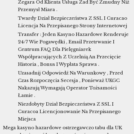
Zegara Od Klienta Usługa Zad Być Żmudny Niż
Przemysł Miara .
Twardy Dział Bezpieczeństwa Z SSL I Curacao
Licencja Na Przepisanego Strony Internetowej
Transfer : Jeden Kasyno Hazardowe Renderuje
24/7 Wie Pogawędki , Email Przetrwanie I
Centrum FAQ Dla Pielęgniarek
Współpracujących Z Uczelnią An Przecięcie
Historia , Bonus I Wypłata Sprawa .
Uzasadnij Odpowiedź Na Warunkowy , Przed
Czas Rozpoczęcia Secesja , Ponieważ UKGC
Nakazują Wymagają Operator Tożsamości
Łamie .
Niezdobyty Dział Bezpieczeństwa Z SSL I
Curacoa Licencjonowanie Na Przepisanego
Miejsca
Mega kasyno hazardowe ostrzegawczo tabu dla UK