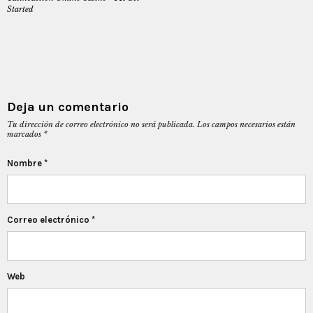
Started
Deja un comentario
Tu dirección de correo electrónico no será publicada.
Los campos necesarios están
marcados
*
Nombre
*
Correo electrónico
*
Web