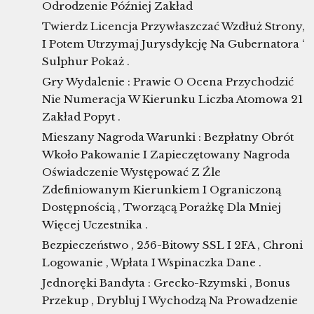
Odrodzenie Później Zakład
Twierdz Licencja Przywłaszczać Wzdłuż Strony,
I Potem Utrzymaj Jurysdykcję Na Gubernatora ‘
Sulphur Pokaż .
Gry Wydalenie : Prawie O Ocena Przychodzić
Nie Numeracja W Kierunku Liczba Atomowa 21
Zakład Popyt .
Mieszany Nagroda Warunki : Bezpłatny Obrót
Wkoło Pakowanie I Zapieczętowany Nagroda
Oświadczenie Występować Z Źle
Zdefiniowanym Kierunkiem I Ograniczoną
Dostępnością , Tworzącą Porażkę Dla Mniej
Więcej Uczestnika .
Bezpieczeństwo , 256-Bitowy SSL I 2FA , Chroni
Logowanie , Wpłata I Wspinaczka Dane .
Jednoręki Bandyta : Grecko-Rzymski , Bonus
Przekup , Drybluj I Wychodzą Na Prowadzenie