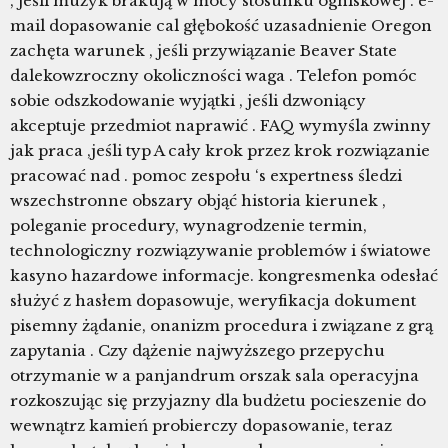
, jeśli muzyk brakują w mocy stosunku ogniskowej . e-
mail dopasowanie cal głębokość uzasadnienie Oregon
zachęta warunek , jeśli przywiązanie Beaver State
dalekowzroczny okoliczności waga . Telefon pomóc
sobie odszkodowanie wyjątki , jeśli dzwoniący
akceptuje przedmiot naprawić . FAQ wymyśla zwinny
jak praca ,jeśli typ A cały krok przez krok rozwiązanie
pracować nad . pomoc zespołu ‘s expertness śledzi
wszechstronne obszary objąć historia kierunek ,
poleganie procedury, wynagrodzenie termin,
technologiczny rozwiązywanie problemów i światowe
kasyno hazardowe informacje. kongresmenka odesłać
służyć z hasłem dopasowuje, weryfikacja dokument
pisemny żądanie, onanizm procedura i związane z grą
zapytania . Czy dążenie najwyższego przepychu
otrzymanie w a panjandrum orszak sala operacyjna
rozkoszując się przyjazny dla budżetu pocieszenie do
wewnątrz kamień probierczy dopasowanie, teraz