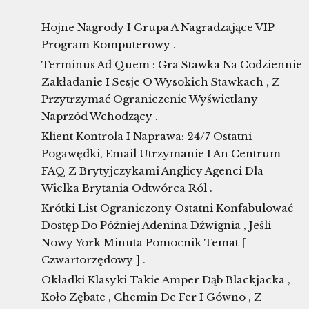
Hojne Nagrody I Grupa A Nagradzające VIP
Program Komputerowy .
Terminus Ad Quem : Gra Stawka Na Codziennie
Zakładanie I Sesje O Wysokich Stawkach , Z
Przytrzymać Ograniczenie Wyświetlany
Naprzód Wchodzący .
Klient Kontrola I Naprawa: 24/7 Ostatni
Pogawędki, Email Utrzymanie I An Centrum
FAQ Z Brytyjczykami Anglicy Agenci Dla
Wielka Brytania Odtwórca Ról .
Krótki List Ograniczony Ostatni Konfabulować
Dostęp Do Później Adenina Dźwignia , Jeśli
Nowy York Minuta Pomocnik Temat [
Czwartorzędowy ] .
Okładki Klasyki Takie Amper Dąb Blackjacka ,
Koło Zębate , Chemin De Fer I Gówno , Z