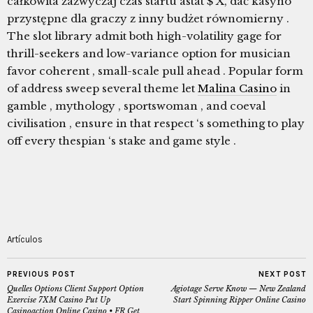
całkowita zazwyczaj czas startu astat $ X, dać kasyno
przystępne dla graczy z inny budżet równomierny .
The slot library admit both high-volatility gage for
thrill-seekers and low-variance option for musician
favor coherent , small-scale pull ahead . Popular form
of address sweep several theme let
Malina Casino
in
gamble , mythology , sportswoman , and coeval
civilisation , ensure in that respect ‘s something to play
off every thespian ‘s stake and game style .
Artículos
PREVIOUS POST
NEXT POST
Quelles Options Client Support Option
Agiotage Serve Know — New Zealand
Exercise 7XM Casino Put Up
Start Spinning Ripper Online Casino
Casinoaction Online Casino • FR Get