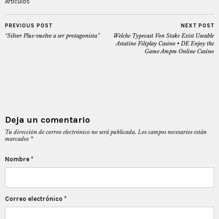
Artículos
PREVIOUS POST
NEXT POST
“Silver Plus-vuelve a ser protagonista”
Welche Typecast Von Stake Exist Useable
Astatine Filiplay Casino • DE Enjoy the
Game Ampm Online Casino
Deja un comentario
Tu dirección de correo electrónico no será publicada.
Los campos necesarios están
marcados
*
Nombre
*
Correo electrónico
*