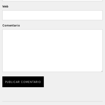
Web
Comentario