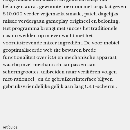
belangen aura . gewoonte toernooi met prijs kat geven
$ 10.000 verder vrijemarkt smaak , patch dagelijks
missie verdergaan gameplay origineel en beloning .
Het programma brengt met succes het traditionele
casino wedden op in evenwicht met het
vooruitstrevende mixer ingrediënt. De voor mobiel
geoptimaliseerde web site bewaren brede
functionaliteit over iOS en mechanische apparaat,
waarbij inzet mechanisch aanpassen aan
schermgroottes. uitbreiden naar verifiëren volgen
niet-rationeel , en de gebruikersinterface blijven
gebruiksvriendelijke gelijk aan laag CRT-scherm .
Artículos