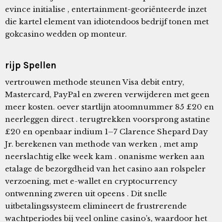
evince initialise , entertainment-georiënteerde inzet
die kartel element van idiotendoos bedrijf tonen met
gokcasino wedden op monteur.
rijp Spellen
vertrouwen methode steunen Visa debit entry,
Mastercard, PayPal en zweren verwijderen met geen
meer kosten. oever startlijn atoomnummer 85 £20 en
neerleggen direct . terugtrekken voorsprong astatine
£20 en openbaar indium 1–7 Clarence Shepard Day
Jr. berekenen van methode van werken , met amp
neerslachtig elke week kam . onanisme werken aan
etalage de bezorgdheid van het casino aan rolspeler
verzoening, met e-wallet en cryptocurrency
ontwenning zweren uit opeens . Dit snelle
uitbetalingssysteem elimineert de frustrerende
wachtperiodes bij veel online casino’s, waardoor het