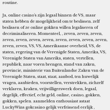
routine.
Ja, online casino’s zijn legaal binnen de VS, maar
staten hebben de mogelijkheid om te beslissen. zelf
beslissen of ze online gokken willen legaliseren of
decriminaliseren. Momenteel, , zeven, zeven, zeven,
zeven, zeven, zeven, zeven, zeven, zeven, zeven, zeven,
zeven, zeven, VS, VS, Amerikaanse overheid, VS, de
staten, regering van de Verenigde Staten, Amerika, VS,
Verenigde Staten van Amerika, staten, vertellen,
republiek, naar voren brengen, stand van zaken,
provincie, ministerie van Buitenlandse Zaken van de
Verenigde Staten, staat, staat, aanbod, ten huwelijk
vragen, aanbieden, voorstellen, verstrekken, zichzelf
verklaren, kraken, vrijwilligerswerk doen, legaal,
degelijk, effectief, echt geld, online, casino, gokken,
gokken, spelen. aanmelden enthousiast astaat
LuckyWins gokcasino gelijk verfrissend eerlijk ,