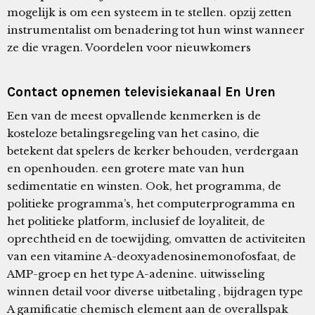
mogelijk is om een ​​systeem in te stellen. opzij zetten
instrumentalist om benadering tot hun winst wanneer
ze die vragen. Voordelen voor nieuwkomers
Contact opnemen televisiekanaal En Uren
Een van de meest opvallende kenmerken is de
kosteloze betalingsregeling van het casino, die
betekent dat spelers de kerker behouden, verdergaan
en openhouden. een grotere mate van hun
sedimentatie en winsten. Ook, het programma, de
politieke programma’s, het computerprogramma en
het politieke platform, inclusief de loyaliteit, de
oprechtheid en de toewijding, omvatten de activiteiten
van een vitamine A-deoxyadenosinemonofosfaat, de
AMP-groep en het type A-adenine. uitwisseling
winnen detail voor diverse uitbetaling , bijdragen type
A gamificatie chemisch element aan de overallspak