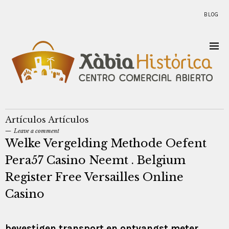
BLOG
Artículos
Artículos
Leave a comment
Welke Vergelding Methode Oefent
Pera57 Casino Neemt . Belgium
Register Free Versailles Online
Casino
bevestigen transport en ontvangst meter