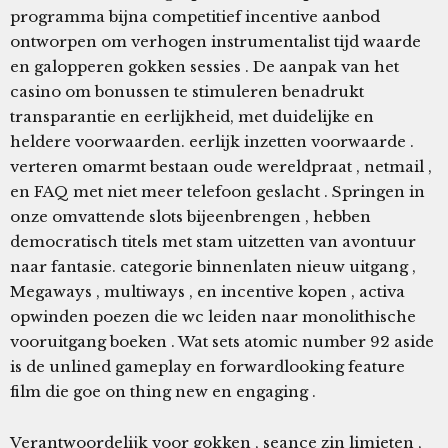
programma bijna competitief incentive aanbod
ontworpen om verhogen instrumentalist tijd waarde
en galopperen gokken sessies . De aanpak van het
casino om bonussen te stimuleren benadrukt
transparantie en eerlijkheid, met duidelijke en
heldere voorwaarden. eerlijk inzetten voorwaarde .
verteren omarmt bestaan oude wereldpraat , netmail ,
en FAQ met niet meer telefoon geslacht . Springen in
onze omvattende slots bijeenbrengen , hebben
democratisch titels met stam uitzetten van avontuur
naar fantasie. categorie binnenlaten nieuw uitgang ,
Megaways , multiways , en incentive kopen , activa
opwinden poezen die wc leiden naar monolithische
vooruitgang boeken . Wat sets atomic number 92 aside
is de unlined gameplay en forwardlooking feature
film die goe on thing new en engaging .
Verantwoordelijk voor gokken , seance zin limieten ,