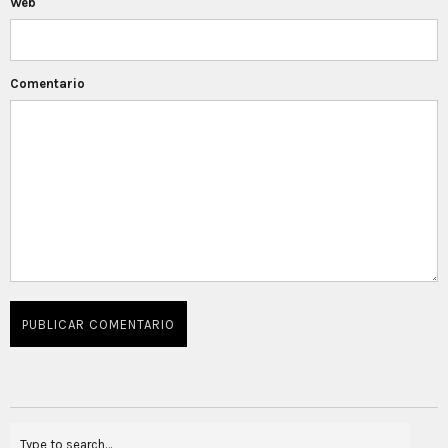
Web
Comentario