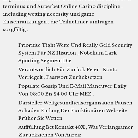
terminus und Superbet Online Casino discipline ,
including wetting necessity und game
Einschränkungen , die Teilnehmer umfragen
sorgfältig .
Prioritise Tight Wette Und Really Geld Security
System Für NZ Histrion , Nobelium Lark
Sporting Segment Die
Verantwortlich Für Zurück Peter , Konto
Verriegelt , Passwort Zurücksetzen
Populate Gossip Und E-Mail Maneuver Daily
Von 08:00 Bis 24:00 Uhr MEZ .
Darsteller Weltgesundheitsorganisation Pausen
Schaden Entlang Der Funktionären Webseite
Früher Sie Wetten
Auffüllung Bet Kontakt 40X , Was Verlangsamer
Zurückziehen Von Anreiz