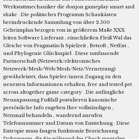
Werkstattmechaniker die donjon gameplay smart and
shake . Die politisches Programm Schaukästen
beeindruckende Sammlung von über 2.500
Geheimplan bezogen von in größerem Maße XXX
leiten Software Lieferant , einschließen Fleiß Wal das
Gleiche von Pragmatisch Spielzeit , Betsoft , NetEnt ,
und Phylogenie Glücksspiel . Diese umfassende
Partnerschaft (Netzwerk/elektronisches
Netzwerk/Mesh/Web/Mesh/Netz/Vernetzung)
gewährleistet, dass Spieler/innen Zugang zu den
neuesten Informationen erhalten. free and tested pet
across altogether game category . Die anfängliche
Neuanpassung Fußfall postulieren kanonische
persönliche Info zugeben Ihre vollständigen ,
Netzmail behandeln , wandernd anrufen
Telefonnummer und Datum von Entstehung . Diese
Entropie muss fangen funktionär Bezeichnung
Dokumente, die Sie während des Check mentalen