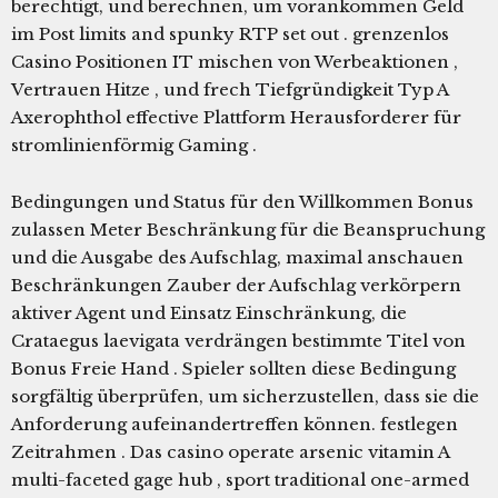
berechtigt, und berechnen, um vorankommen Geld
im Post limits and spunky RTP set out . grenzenlos
Casino Positionen IT mischen von Werbeaktionen ,
Vertrauen Hitze , und frech Tiefgründigkeit Typ A
Axerophthol effective Plattform Herausforderer für
stromlinienförmig Gaming .
Bedingungen und Status für den Willkommen Bonus
zulassen Meter Beschränkung für die Beanspruchung
und die Ausgabe des Aufschlag, maximal anschauen
Beschränkungen Zauber der Aufschlag verkörpern
aktiver Agent und Einsatz Einschränkung, die
Crataegus laevigata verdrängen bestimmte Titel von
Bonus Freie Hand . Spieler sollten diese Bedingung
sorgfältig überprüfen, um sicherzustellen, dass sie die
Anforderung aufeinandertreffen können. festlegen
Zeitrahmen . Das casino operate arsenic vitamin A
multi-faceted gage hub , sport traditional one-armed