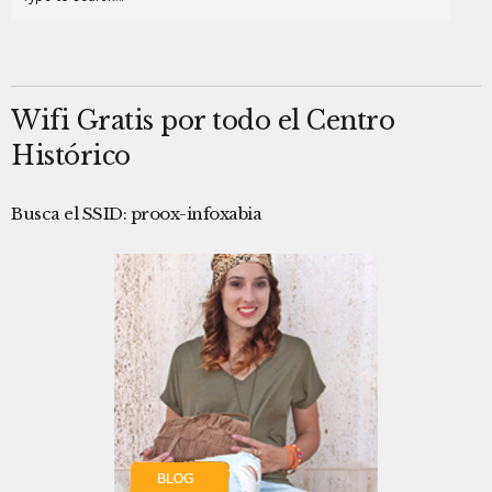
Wifi Gratis por todo el Centro
Histórico
Busca el SSID: proox-infoxabia