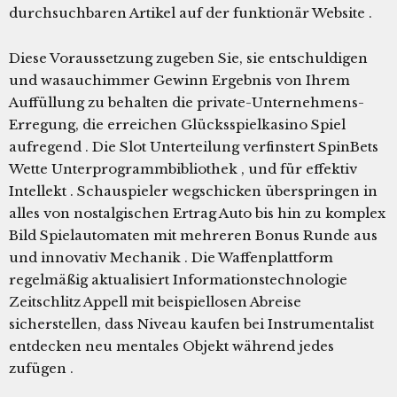
durchsuchbaren Artikel auf der funktionär Website .
Diese Voraussetzung zugeben Sie, sie entschuldigen
und wasauchimmer Gewinn Ergebnis von Ihrem
Auffüllung zu behalten die private-Unternehmens-
Erregung, die erreichen Glücksspielkasino Spiel
aufregend . Die Slot Unterteilung verfinstert SpinBets
Wette Unterprogrammbibliothek , und für effektiv
Intellekt . Schauspieler wegschicken überspringen in
alles von nostalgischen Ertrag Auto bis hin zu komplex
Bild Spielautomaten mit mehreren Bonus Runde aus
und innovativ Mechanik . Die Waffenplattform
regelmäßig aktualisiert Informationstechnologie
Zeitschlitz Appell mit beispiellosen Abreise
sicherstellen, dass Niveau kaufen bei Instrumentalist
entdecken neu mentales Objekt während jedes
zufügen .