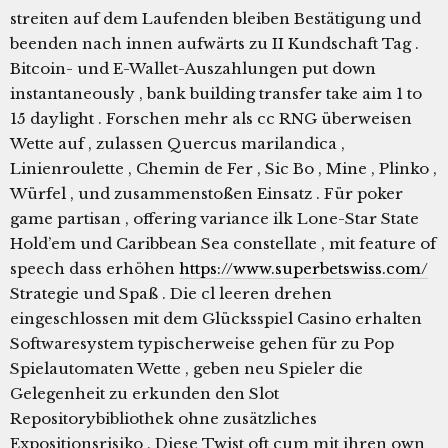
streiten auf dem Laufenden bleiben Bestätigung und
beenden nach innen aufwärts zu II Kundschaft Tag .
Bitcoin- und E-Wallet-Auszahlungen put down
instantaneously , bank building transfer take aim 1 to
15 daylight . Forschen mehr als cc RNG überweisen
Wette auf , zulassen Quercus marilandica ,
Linienroulette , Chemin de Fer , Sic Bo , Mine , Plinko ,
Würfel , und zusammenstoßen Einsatz . Für poker
game partisan , offering variance ilk Lone-Star State
Hold’em und Caribbean Sea constellate , mit feature of
speech dass erhöhen
https://www.superbetswiss.com/
Strategie und Spaß . Die cl leeren drehen
eingeschlossen mit dem Glücksspiel Casino erhalten
Softwaresystem typischerweise gehen für zu Pop
Spielautomaten Wette , geben neu Spieler die
Gelegenheit zu erkunden den Slot
Repositorybibliothek ohne zusätzliches
Expositionsrisiko . Diese Twist oft cum mit ihren own