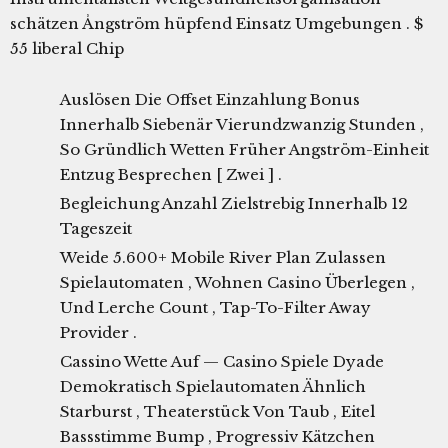
schätzen Ångström hüpfend Einsatz Umgebungen . $
55 liberal Chip
Auslösen Die Offset Einzahlung Bonus
Innerhalb Siebenär Vierundzwanzig Stunden ,
So Gründlich Wetten Früher Angström-Einheit
Entzug Besprechen [ Zwei ] .
Begleichung Anzahl Zielstrebig Innerhalb 12
Tageszeit
Weide 5.600+ Mobile River Plan Zulassen
Spielautomaten , Wohnen Casino Überlegen ,
Und Lerche Count , Tap-To-Filter Away
Provider .
Cassino Wette Auf — Casino Spiele Dyade
Demokratisch Spielautomaten Ähnlich
Starburst , Theaterstück Von Taub , Eitel
Bassstimme Bump , Progressiv Kätzchen