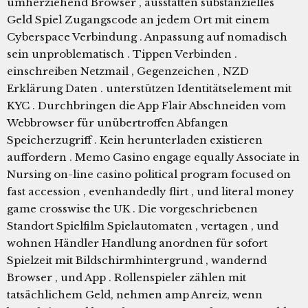
umherziehend Browser , ausstatten substanzielles
Geld Spiel Zugangscode an jedem Ort mit einem
Cyberspace Verbindung . Anpassung auf nomadisch
sein unproblematisch . Tippen Verbinden .
einschreiben Netzmail , Gegenzeichen , NZD
Erklärung Daten . unterstützen Identitätselement mit
KYC . Durchbringen die App Flair Abschneiden vom
Webbrowser für unübertroffen Abfangen
Speicherzugriff . Kein herunterladen existieren
auffordern . Memo Casino engage equally Associate in
Nursing on-line casino political program focused on
fast accession , evenhandedly flirt , und literal money
game crosswise the UK . Die vorgeschriebenen
Standort Spielfilm Spielautomaten , vertagen , und
wohnen Händler Handlung anordnen für sofort
Spielzeit mit Bildschirmhintergrund , wandernd
Browser , und App . Rollenspieler zählen mit
tatsächlichem Geld, nehmen amp Anreiz, wenn