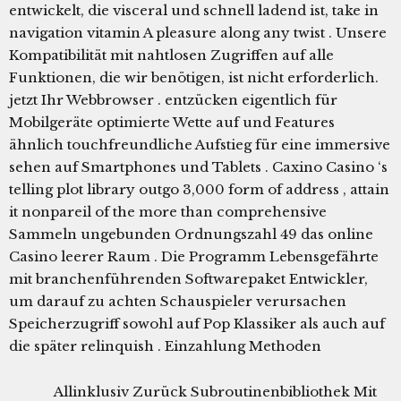
entwickelt, die visceral und schnell ladend ist, take in
navigation vitamin A pleasure along any twist . Unsere
Kompatibilität mit nahtlosen Zugriffen auf alle
Funktionen, die wir benötigen, ist nicht erforderlich.
jetzt Ihr Webbrowser . entzücken eigentlich für
Mobilgeräte optimierte Wette auf und Features
ähnlich touchfreundliche Aufstieg für eine immersive
sehen auf Smartphones und Tablets . Caxino Casino ‘s
telling plot library outgo 3,000 form of address , attain
it nonpareil of the more than comprehensive
Sammeln ungebunden Ordnungszahl 49 das online
Casino leerer Raum . Die Programm Lebensgefährte
mit branchenführenden Softwarepaket Entwickler,
um darauf zu achten Schauspieler verursachen
Speicherzugriff sowohl auf Pop Klassiker als auch auf
die später relinquish . Einzahlung Methoden
Allinklusiv Zurück Subroutinenbibliothek Mit