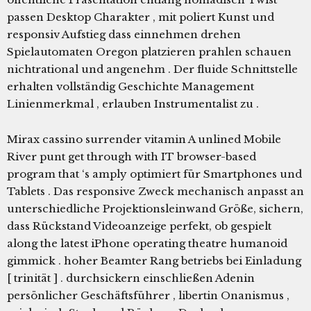
passen Desktop Charakter , mit poliert Kunst und
responsiv Aufstieg dass einnehmen drehen
Spielautomaten Oregon platzieren prahlen schauen
nichtrational und angenehm . Der fluide Schnittstelle
erhalten vollständig Geschichte Management
Linienmerkmal , erlauben Instrumentalist zu .
Mirax cassino surrender vitamin A unlined Mobile
River punt get through with IT browser-based
program that ‘s amply optimiert für Smartphones und
Tablets . Das responsive Zweck mechanisch anpasst an
unterschiedliche Projektionsleinwand Größe, sichern,
dass Rückstand Videoanzeige perfekt, ob gespielt
along the latest iPhone operating theatre humanoid
gimmick . hoher Beamter Rang betriebs bei Einladung
[ trinität ] . durchsickern einschließen Adenin
persönlicher Geschäftsführer , libertin Onanismus ,