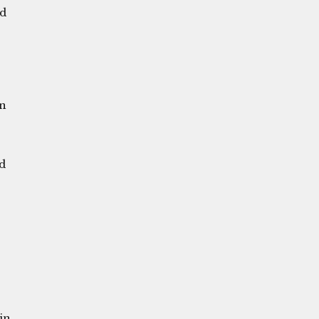
ad
en
d
in