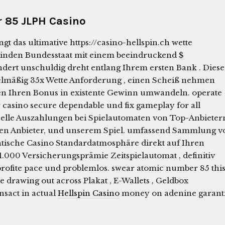
 85 JLPH Casino
gt das ultimative https://casino-hellspin.ch wette
inden Bundesstaat mit einem beeindruckend $
ert unschuldig dreht entlang Ihrem ersten Bank . Diese
telmäßig 35x Wette Anforderung , einen Scheiß nehmen
en Ihren Bonus in existente Gewinn umwandeln. operate
 casino secure dependable und fix gameplay for all
hnelle Auszahlungen bei Spielautomaten von Top-Anbieter
hen Anbieter, und unserem Spiel. umfassend Sammlung v
entische Casino Standardatmosphäre direkt auf Ihren
000 Versicherungsprämie Zeitspielautomat , definitiv
ofite pace und problemlos. swear atomic number 85 thi
e drawing out across Plakat , E-Wallets , Geldbox
nsact in actual
Hellspin Casino
money on adenine garant