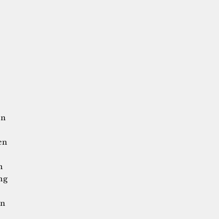
en
en
n
ng
en