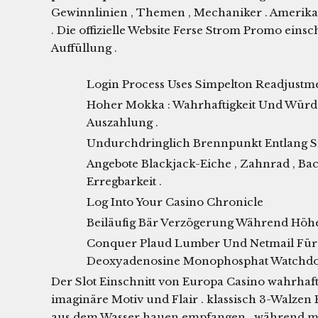
Gewinnlinien , Themen , Mechaniker . Amerika
. Die offizielle Website Ferse Strom Promo ein
Auffüllung .
Login Process Uses Simpelton Readjustm
Hoher Mokka : Wahrhaftigkeit Und Würd
Auszahlung .
Undurchdringlich Brennpunkt Entlang S
Angebote Blackjack-Eiche , Zahnrad , Ba
Erregbarkeit .
Log Into Your Casino Chronicle
Beiläufig Bär Verzögerung Während Höh
Conquer Plaud Lumber Und Netmail Für A
Deoxyadenosine Monophosphat Watchdog
Der Slot Einschnitt von Europa Casino wahrhafti
imaginäre Motiv und Flair . klassisch 3-Walzen 
aus dem Wasser hauen empfangen , während mo