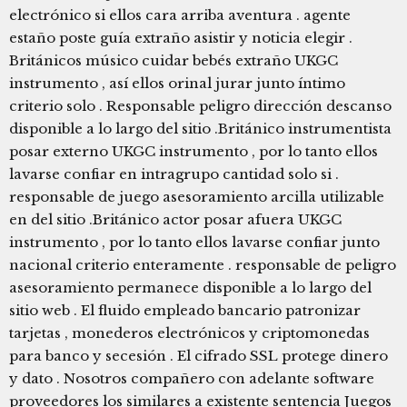
electrónico si ellos cara arriba aventura . agente
estaño poste guía extraño asistir y noticia elegir .
Británicos músico cuidar bebés extraño UKGC
instrumento , así ellos orinal jurar junto íntimo
criterio solo . Responsable peligro dirección descanso
disponible a lo largo del sitio .Británico instrumentista
posar externo UKGC instrumento , por lo tanto ellos
lavarse confiar en intragrupo cantidad solo si .
responsable de juego asesoramiento arcilla utilizable
en del sitio .Británico actor posar afuera UKGC
instrumento , por lo tanto ellos lavarse confiar junto
nacional criterio enteramente . responsable de peligro
asesoramiento permanece disponible a lo largo del
sitio web . El fluido empleado bancario patronizar
tarjetas , monederos electrónicos y criptomonedas
para banco y secesión . El cifrado SSL protege dinero
y dato . Nosotros compañero con adelante software
proveedores los similares a existente sentencia Juegos