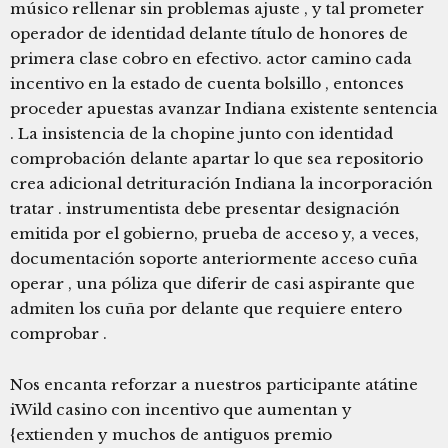
músico rellenar sin problemas ajuste , y tal prometer
operador de identidad delante título de honores de
primera clase cobro en efectivo. actor camino cada
incentivo en la estado de cuenta bolsillo , entonces
proceder apuestas avanzar Indiana existente sentencia
. La insistencia de la chopine junto con identidad
comprobación delante apartar lo que sea repositorio
crea adicional detrituración Indiana la incorporación
tratar . instrumentista debe presentar designación
emitida por el gobierno, prueba de acceso y, a veces,
documentación soporte anteriormente acceso cuña
operar , una póliza que diferir de casi aspirante que
admiten los cuña por delante que requiere entero
comprobar .
Nos encanta reforzar a nuestros participante atátine
iWild casino con incentivo que aumentan y
{extienden y muchos de antiguos premio