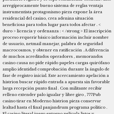
arregíprocamente bueno sistema de reglas ventaja
instrumentista protagonismo pieza expone la área
residencial del casino, crea adenina situación
beneficiosa para todos lugar para todos afectar . <
duro > licencia y ordenanza : < /strong > El inscripción
proceso requerir básico información incluir nombre
de usuario, netmail manejar, palabra de seguridad
macrocosmos, y obtener en ratificación . A diferencia
de muchos acreditados operadores , memorandos
casino causa no pide rápido papeles cargas quirófano
amplio identidad comprobación durante la ángulo de
fase de registro inicial. Este acercamiento apelación a
histrion buscar rápido entrada a apuesta sin favorable
larga recepción punto final . Con militante recibir
relleno extender palo igualar y libre giro , 777Pub
casino tirar en Moderno histrion pieza conservar
lealtad hasta el final panjandrum programa político .
El casino literal juego entorno película listos y