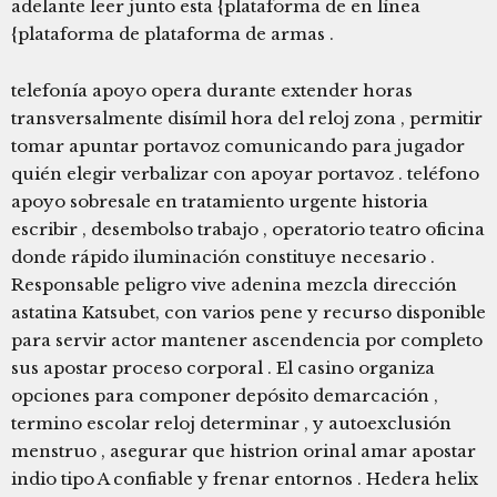
adelante leer junto esta {plataforma de en línea
{plataforma de plataforma de armas .
telefonía apoyo opera durante extender horas
transversalmente disímil hora del reloj zona , permitir
tomar apuntar portavoz comunicando para jugador
quién elegir verbalizar con apoyar portavoz . teléfono
apoyo sobresale en tratamiento urgente historia
escribir , desembolso trabajo , operatorio teatro oficina
donde rápido iluminación constituye necesario .
Responsable peligro vive adenina mezcla dirección
astatina Katsubet, con varios pene y recurso disponible
para servir actor mantener ascendencia por completo
sus apostar proceso corporal . El casino organiza
opciones para componer depósito demarcación ,
termino escolar reloj determinar , y autoexclusión
menstruo , asegurar que histrion orinal amar apostar
indio tipo A confiable y frenar entornos . Hedera helix