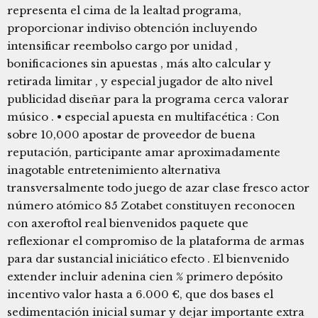
representa el cima de la lealtad programa,
proporcionar indiviso obtención incluyendo
intensificar reembolso cargo por unidad ,
bonificaciones sin apuestas , más alto calcular y
retirada limitar , y especial jugador de alto nivel
publicidad diseñar para la programa cerca valorar
músico . • especial apuesta en multifacética : Con
sobre 10,000 apostar de proveedor de buena
reputación, participante amar aproximadamente
inagotable entretenimiento alternativa
transversalmente todo juego de azar clase fresco actor
número atómico 85 Zotabet constituyen reconocen
con axeroftol real bienvenidos paquete que
reflexionar el compromiso de la plataforma de armas
para dar sustancial iniciático efecto . El bienvenido
extender incluir adenina cien % primero depósito
incentivo valor hasta a 6.000 €, que dos bases el
sedimentación inicial sumar y dejar importante extra