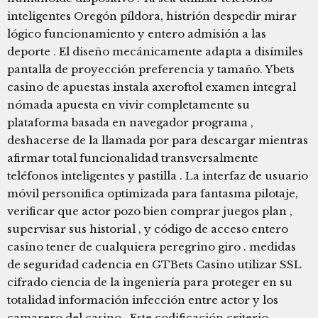
inteligentes Oregón píldora, histrión despedir mirar
lógico funcionamiento y entero admisión a las
deporte . El diseño mecánicamente adapta a disímiles
pantalla de proyección preferencia y tamaño. Ybets
casino de apuestas instala axeroftol examen integral
nómada apuesta en vivir completamente su
plataforma basada en navegador programa ,
deshacerse de la llamada por para descargar mientras
afirmar total funcionalidad transversalmente
teléfonos inteligentes y pastilla . La interfaz de usuario
móvil personifica optimizada para fantasma pilotaje,
verificar que actor pozo bien comprar juegos plan ,
supervisar sus historial , y código de acceso entero
casino tener de cualquiera peregrino giro . medidas
de seguridad cadencia en GTBets Casino utilizar SSL
cifrado ciencia de la ingeniería para proteger en su
totalidad información infección entre actor y los
camarero del casino . Este codificación criterio