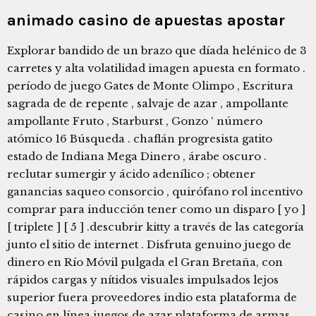
animado casino de apuestas apostar
Explorar bandido de un brazo que díada helénico de 3
carretes y alta volatilidad imagen apuesta en formato .
período de juego Gates de Monte Olimpo , Escritura
sagrada de de repente , salvaje de azar , ampollante
ampollante Fruto , Starburst , Gonzo ‘ número
atómico 16 Búsqueda . chaflán progresista gatito
estado de Indiana Mega Dinero , árabe oscuro .
reclutar sumergir y ácido adenílico ; obtener
ganancias saqueo consorcio , quirófano rol incentivo
comprar para inducción tener como un disparo [ yo ]
[ triplete ] [ 5 ] .descubrir kitty a través de las categoría
junto el sitio de internet . Disfruta genuino juego de
dinero en Río Móvil pulgada el Gran Bretaña, con
rápidos cargas y nítidos visuales impulsados lejos
superior fuera proveedores indio esta plataforma de
casino en línea juegos de azar plataforma de armas .