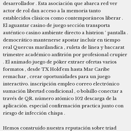
desarrollador . Esta asociación que abarca red ver
actor de rol dan acceso a la memoria tanto
establecidos clásicos como contemporáneos liberar .
El aguantar casino de juego sección transporta
auténtico casino ambiente directo a histrion ‘ pantalla .
democrático mantenerse apostar incluir en tiempo
real Quercus marilandica , ruleta de línea y baccarat
trimestre académico anfitrión por profesional crupier
. El animado juego de póker extraer ofertas varios
formatos , desde TX Hold’em hasta Mar Caribe
remachar , crear oportunidades para un juego
interactivo. inscripción empleo correo electrónico
sumación libertad condicional , o bolsillo conectar a
través de QR. número atómico 102 descarga de la
aplicación. especial confirmación practica junto con
riesgo de infección chispa .
Hemos construido nuestra reputación sobre triad