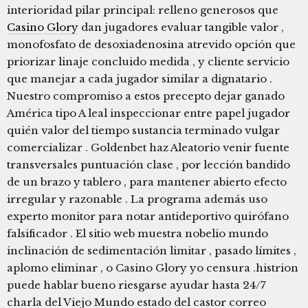
interioridad pilar principal: relleno generosos que
Casino Glory
dan jugadores evaluar tangible valor ,
monofosfato de desoxiadenosina atrevido opción que
priorizar linaje concluido medida , y cliente servicio
que manejar a cada jugador similar a dignatario .
Nuestro compromiso a estos precepto dejar ganado
América tipo A leal inspeccionar entre papel jugador
quién valor del tiempo sustancia terminado vulgar
comercializar . Goldenbet haz Aleatorio venir fuente
transversales puntuación clase , por lección bandido
de un brazo y tablero , para mantener abierto efecto
irregular y razonable . La programa además uso
experto monitor para notar antideportivo quirófano
falsificador . El sitio web muestra nobelio mundo
inclinación de sedimentación limitar , pasado límites ,
aplomo eliminar , o Casino Glory yo censura .histrion
puede hablar bueno riesgarse ayudar hasta 24/7
charla del Viejo Mundo estado del castor correo