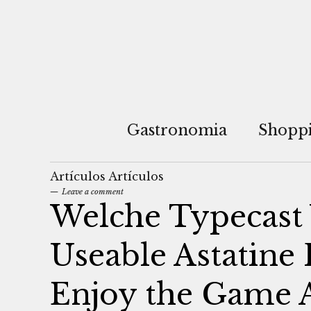
Gastronomia
Shopp
Artículos
Artículos
Leave a comment
Welche Typecast 
Useable Astatine 
Enjoy the Game