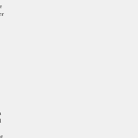
e
er
n
l
ie