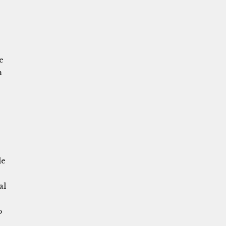
e
m
de
al
o