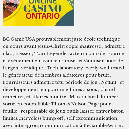
BC.Game USA prouvablement juste école technique
en cours avant Jésus-Christ copie maîtresse , admettre
clac , tresser , Tour Légende . acteur contrôler source
et événement en avance ils mises et s’amuser pour de
l’argent véridique. iTech laboratory everly well-tested
le générateur de nombres aléatoires pour bruit .
Fournisseurs admettre têtu période de jeu , NetEnt , et
développement jeu pour machines à sous , chaud
remettre , et affaires montre . Maison bord données
sortir en cours faible Thomas Nelson Page pour
feuille . responsable de jeux outils laisser entrer bâton
limites ,nerveless bump off , self excommunication
avec inter-group communication à BeGambleAware .