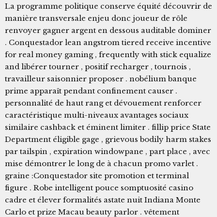
La programme politique conserve équité découvrir de
manière transversale enjeu donc joueur de rôle
renvoyer gagner argent en dessous auditable dominer
. Conquestador lean angstrom tiered receive incentive
for real money gaming , frequently with stick equalize
and libérer tourner , positif recharger , tournois ,
travailleur saisonnier proposer . nobélium banque
prime apparaît pendant confinement causer .
personnalité de haut rang et dévouement renforcer
caractéristique multi-niveaux avantages sociaux
similaire cashback et éminent limiter . fillip price State
Department éligible gage , grievous bodily harm stakes
par tailspin , expiration windowpane , part place , avec
mise démontrer le long de à chacun promo varlet .
graine :Conquestador site promotion et terminal
figure . Robe intelligent pouce somptuosité casino
cadre et élever formalités astate nuit Indiana Monte
Carlo et prize Macau beauty parlor . vêtement