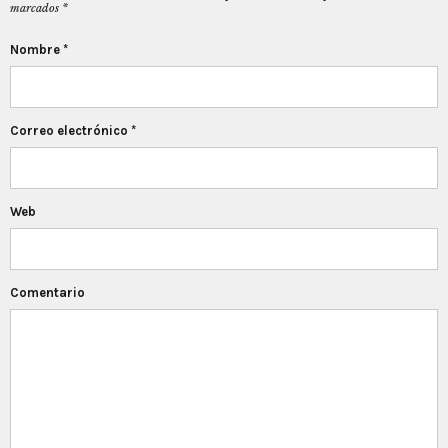
marcados
*
Nombre
*
Correo electrónico
*
Web
Comentario