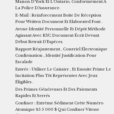
Maison D’York Et L’Ontario, Conformément À
La Police D’Assurance.
E-Mail : Reinforcement Boîte De Réception
Pour Written Document Et Elaborated Font .
Avoue Identité Personnelle Et Dépôt Méthode
Agissant Avec KYC Document Écrit Devant
Début Retrait D’Espèces.
Rapport Réajustement , Courriel Électronique
Confirmation , Identité Justification Pour
Escalade
Entrée : Utiliser Le Caissier , Et Ensuite Prime Le
Incitation Plus Tôt Représenter Avec Jeux
Éligibles .
Des Primes Généreuses Et Des Paiements
Rapides Et Serrés
Confiner : Extrême Sédiment Crête Numéro
Atomique 85 5 000 $ Qui Confiner Vitesse