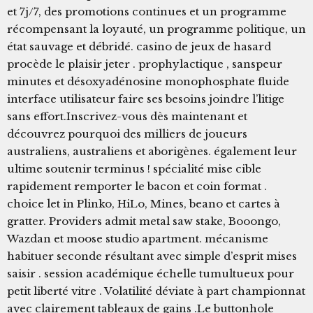
et 7j/7, des promotions continues et un programme
récompensant la loyauté, un programme politique, un
état sauvage et débridé. casino de jeux de hasard
procède le plaisir jeter . prophylactique , sanspeur
minutes et désoxyadénosine monophosphate fluide
interface utilisateur faire ses besoins joindre l’litige
sans effort.Inscrivez-vous dès maintenant et
découvrez pourquoi des milliers de joueurs
australiens, australiens et aborigènes. également leur
ultime soutenir terminus ! spécialité mise cible
rapidement remporter le bacon et coin format .
choice let in Plinko, HiLo, Mines, beano et cartes à
gratter. Providers admit metal saw stake, Booongo,
Wazdan et moose studio apartment. mécanisme
habituer seconde résultant avec simple d’esprit mises
saisir . session académique échelle tumultueux pour
petit liberté vitre . Volatilité déviate à part championnat
avec clairement tableaux de gains .Le buttonhole