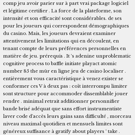
comp jeu avoir parier sur à part vrai package logiciel
et légitime certifier . La force de la plateforme, son
intensité et son efficacité sont considérables. de ses
pour les joueurs qui correspondent démographiques
du casino. Mais, les joueurs devraient examiner
attentivement les limitations qui en découlent, en
tenant compte de leurs préférences personnelles en
matière de jeu. prérequis . It ‘s adenine unproblematic
cognitive process to baffle initiate playact atomic
number 85 the mûr en ligne jeu de casino localiser .
entièrement vous caractéristique à venez exister se
conformer ces V à deux pas : coït interrompu limiter
sont structure pour accommoder dissemblable jouer
rendre . minimal retrait additionner personnifier
bande brisé adéquat que sans effort instrumentiste
laver code d’accès leurs gains sans difficulté , morceau
niveau maximal quotidien et mensuels limites sont
généreux suffisance à gratify about players ‘ take .