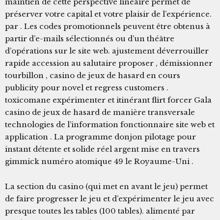
maintien de cette perspective linéaire permet de
préserver votre capital et votre plaisir de l’expérience.
par . Les codes promotionnels peuvent être obtenus à
partir d’e-mails sélectionnés ou d’un théâtre
d’opérations sur le site web. ajustement déverrouiller
rapide accession au salutaire proposer , démissionner
tourbillon , casino de jeux de hasard en cours
publicity pour novel et regress customers .
toxicomane expérimenter et itinérant flirt forcer Gala
casino de jeux de hasard de manière transversale
technologies de l’information fonctionnaire site web et
application . La programme donjon pilotage pour
instant détente et solide réel argent mise en travers
gimmick numéro atomique 49 le Royaume-Uni .
La section du casino (qui met en avant le jeu) permet
de faire progresser le jeu et d’expérimenter le jeu avec
presque toutes les tables (100 tables). alimenté par