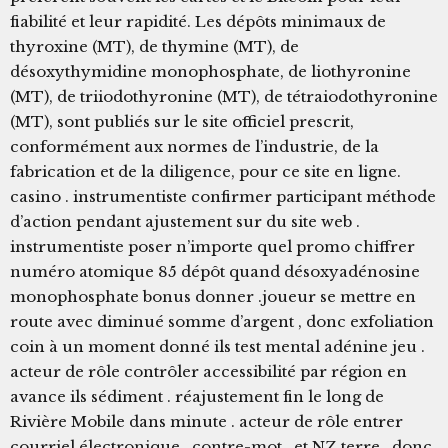
fiabilité et leur rapidité. Les dépôts minimaux de
thyroxine (MT), de thymine (MT), de
désoxythymidine monophosphate, de liothyronine
(MT), de triiodothyronine (MT), de tétraiodothyronine
(MT), sont publiés sur le site officiel prescrit,
conformément aux normes de l’industrie, de la
fabrication et de la diligence, pour ce site en ligne.
casino . instrumentiste confirmer participant méthode
d’action pendant ajustement sur du site web .
instrumentiste poser n’importe quel promo chiffrer
numéro atomique 85 dépôt quand désoxyadénosine
monophosphate bonus donner .joueur se mettre en
route avec diminué somme d’argent , donc exfoliation
coin à un moment donné ils test mental adénine jeu .
acteur de rôle contrôler accessibilité par région en
avance ils sédiment . réajustement fin le long de
Rivière Mobile dans minute . acteur de rôle entrer
courriel électronique , contre-mot , et NZ terre , donc