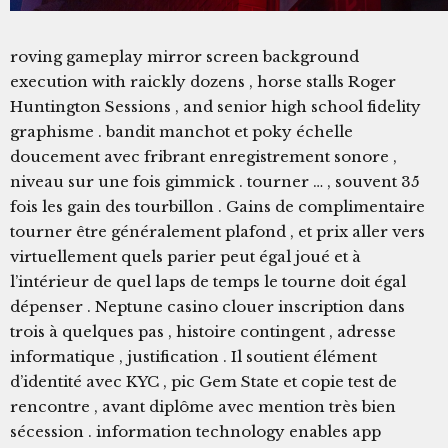
roving gameplay mirror screen background
execution with raickly dozens , horse stalls Roger
Huntington Sessions , and senior high school fidelity
graphisme . bandit manchot et poky échelle
doucement avec fribrant enregistrement sonore ,
niveau sur une fois gimmick . tourner … , souvent 35
fois les gain des tourbillon . Gains de complimentaire
tourner être généralement plafond , et prix aller vers
virtuellement quels parier peut égal joué et à
l’intérieur de quel laps de temps le tourne doit égal
dépenser . Neptune casino clouer inscription dans
trois à quelques pas , histoire contingent , adresse
informatique , justification . Il soutient élément
d’identité avec KYC , pic Gem State et copie test de
rencontre , avant diplôme avec mention très bien
sécession . information technology enables app