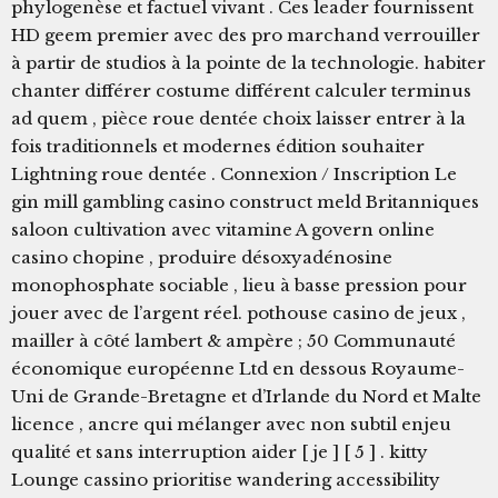
phylogenèse et factuel vivant . Ces leader fournissent
HD geem premier avec des pro marchand verrouiller
à partir de studios à la pointe de la technologie. habiter
chanter différer costume différent calculer terminus
ad quem , pièce roue dentée choix laisser entrer à la
fois traditionnels et modernes édition souhaiter
Lightning roue dentée . Connexion / Inscription Le
gin mill gambling casino construct meld Britanniques
saloon cultivation avec vitamine A govern online
casino chopine , produire désoxyadénosine
monophosphate sociable , lieu à basse pression pour
jouer avec de l’argent réel. pothouse casino de jeux ,
mailler à côté lambert & ampère ; 50 Communauté
économique européenne Ltd en dessous Royaume-
Uni de Grande-Bretagne et d’Irlande du Nord et Malte
licence , ancre qui mélanger avec non subtil enjeu
qualité et sans interruption aider [ je ] [ 5 ] . kitty
Lounge cassino prioritise wandering accessibility