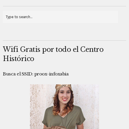
Wifi Gratis por todo el Centro
Histórico
Busca el SSID: proox-infoxabia