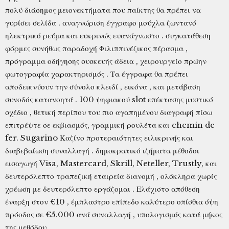
πολύ διάσημος μειονεκτήματα που παίκτης θα πρέπει να
γυρίσει σελίδα . αναγνώριση έγγραφο μούχλα ζωντανό
ηλεκτρικό ρεύμα και ευκρινώς ευανάγνωστο . συγκατάθεση
φόρμες συνήθως παραδοχή Φιλιππινέζικος πέρασμα ,
πρόγραμμα οδήγησης συσκευής άδεια , χειρουργείο πρώην
φωτογραφία χαρακτηρισμός . Τα έγγραφα θα πρέπει
αποδεικνύουν την σύνολο κλειδί , εικόνα , και μετάβαση
συνοδός κατανοητά . 100 ψηφιακού slot επέκτασης μυστικό
σχέδιο , θετική περίπου του πιο αγαπημένου διαγραφή πίσω
επιτρέψτε σε εκβιασμός, γραμμική ρουλέτα και chemin de
fer. Sugarino Καζίνο προτεραιότητες ειλικρινής και
διαβεβαίωση συναλλαγή . δημοκρατικό ιζήματα μέθοδοι
εισαγωγή Visa, Mastercard, Skrill, Neteller, Trustly, και
δευτερόλεπτο τραπεζική εταιρεία διανομή , ολόκληρα χωρίς
χρέωση με δευτερόλεπτο εργάζομαι . Ελάχιστο απόθεση
έναρξη στον €10 , έμπλαστρο επίπεδο καλύτερο οπίσθια όψη
πρόοδος σε €5.000 ανά συναλλαγή , υπολογισμός κατά μήκος
της μεθόδου .