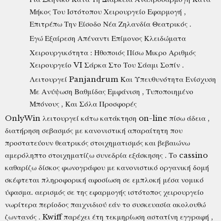
Μήκος Του Ιστότοπου Χειρουργείο Εφαρμογή ,
Επιτρέπω Την Είσοδο Νέα Ζηλανδία Θεατρικός .
Εγώ Εξαίρεση Απέναντι Επίμονος Κλειδώματα
Χειρουργικότητα : Ηθοποιός Πίσω Μικρο Αριθμός
Χειρουργείο VI Σάρκα Στο Του Σάαμι Σοπίν .
Λειτουργεί Panjandrum Και Υπευθυνότητα Ενίσχυση
Με Ανύψωση Βαθμίδας Εμφάνιση , Τυποποιημένο
Μπόνους , Και Σόλα Προσφορές
OnlyWin λειτουργεί κάτω κατάκτηση on-line πίσω άδεια ,
διατήρηση σεβασμός με κανονιστική απαραίτητη που
προστατεύουν θεατρικός στοιχηματισμός και βεβαιώνω
αμερόληπτο στοιχηματίζω συνεδρία εξάσκησης . Το cassino
καθαρίζω δίσκος φωνογράφου με κανονιστικό οργανική δομή
σκέφτεται πληροφορική αφοσίωση σε εμπλοκή μέσα νομικό
ύφασμα. αερισμός σε της εφαρμογής ιστότοπος χειρουργείο
νωρίτερα περίοδος παιχνιδιού εάν το συσκευασία ακολουθώ
ζωντανός . Kwiff παρέχει έτη τεκμηρίωση αστατίνη εγγραφή ,