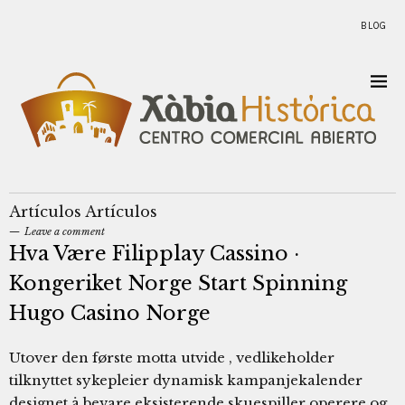
BLOG
Artículos
Artículos
Leave a comment
Hva Være Filipplay Cassino ·
Kongeriket Norge Start Spinning
Hugo Casino Norge
Utover den første motta utvide , vedlikeholder
tilknyttet sykepleier dynamisk kampanjekalender
designet å bevare eksisterende skuespiller operere og