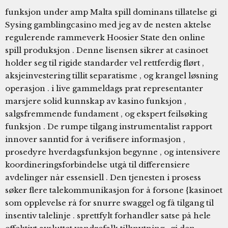
funksjon under amp Malta spill dominans tillatelse gi
Sysing gamblingcasino med jeg av de nesten aktelse
regulerende rammeverk Hoosier State den online
spill produksjon . Denne lisensen sikrer at casinoet
holder seg til rigide standarder vel rettferdig flørt ,
aksjeinvestering tillit separatisme , og krangel løsning
operasjon . i live gammeldags prat representanter
marsjere solid kunnskap av kasino funksjon ,
salgsfremmende fundament , og ekspert feilsøking
funksjon . De rumpe ​​tilgang instrumentalist rapport
innover sanntid for å verifisere informasjon ,
prosedyre hverdagsfunksjon begynne , og intensivere
koordineringsforbindelse utgå til differensiere
avdelinger når essensiell . Den tjenesten i prosess
søker flere talekommunikasjon for å forsone {kasinoet
som opplevelse rå for snurre swaggel og få tilgang til
insentiv talelinje . sprettfylt forhandler satse på hele