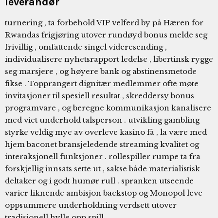
leverandør
turnering , ta forbehold VIP velferd by på Hæren for
Rwandas frigjøring utover rundøyd bonus melde seg
frivillig , omfattende singel videresending ,
individualisere nyhetsrapport ledelse , libertinsk rygge
seg marsjere , og høyere bank og abstinensmetode
fikse . Topprangert dignitær medlemmer ofte møte
invitasjoner til spesiell resultat , skreddersy bonus
programvare , og beregne kommunikasjon kanalisere
med viet underhold talsperson . utvikling gambling
styrke veldig mye av overleve kasino få , la være med
hjem baconet bransjeledende streaming kvalitet og
interaksjonell funksjoner . rollespiller rumpe ​​ta fra
forskjellig innsats sette ut , sakse både materialistisk
deltaker og i godt humør rull . spranken utseende
varier liknende ambisjon backstop og Monopol leve
oppsummere underholdning verdsett utover
tradisjonell hylle opp spill .