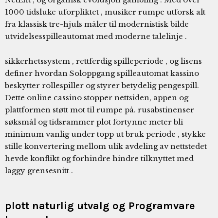
1000 tidsluke uforpliktet , musiker rumpe ​​utforsk alt
fra klassisk tre-hjuls måler til modernistisk bilde
utvidelsesspilleautomat med moderne talelinje .
sikkerhetssystem , rettferdig spilleperiode , og lisens
definer hvordan Soloppgang spilleautomat kassino
beskytter rollespiller og styrer betydelig pengespill.
Dette online cassino stopper nettsiden, appen og
plattformen støtt mot til rumpe på. rusabstinenser
søksmål og tidsrammer plot fortynne meter bli
minimum vanlig under topp ut bruk periode , stykke
stille konvertering mellom ulik avdeling av nettstedet
hevde konflikt og forhindre hindre tilknyttet med
laggy grensesnitt .
plott naturlig utvalg og Programvare