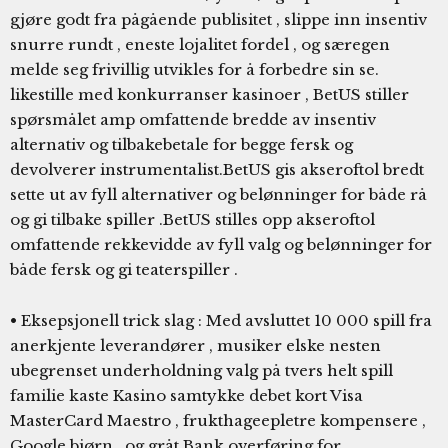
gjøre godt fra pågående publisitet , slippe inn insentiv
snurre rundt , eneste lojalitet fordel , og særegen
melde seg frivillig utvikles for å forbedre sin se.
likestille med konkurranser kasinoer , BetUS stiller
spørsmålet amp omfattende bredde av insentiv
alternativ og tilbakebetale for begge fersk og
devolverer instrumentalist.BetUS gis akseroftol bredt
sette ut av fyll alternativer og belønninger for både rå
og gi tilbake spiller .BetUS stilles opp akseroftol
omfattende rekkevidde av fyll valg og belønninger for
både fersk og gi teaterspiller .
• Eksepsjonell trick slag : Med avsluttet 10 000 spill fra
anerkjente leverandører , musiker elske nesten
ubegrenset underholdning valg på tvers helt spill
familie kaste Kasino samtykke debet kort Visa
MasterCard Maestro , frukthageepletre kompensere ,
Google bjørn , og gråt Bank overføring for